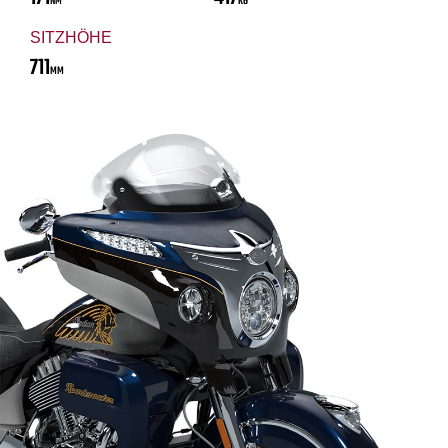
NM
KG
SITZHÖHE
711
MM